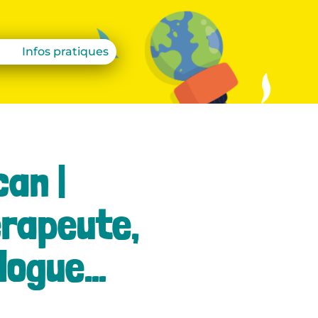
Infos pratiques
can |
rapeute,
logue…