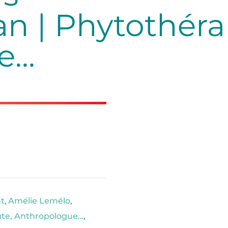
an | Phytothéra
e…
t
,
Amélie Lemélo
,
ute, Anthropologue…
,