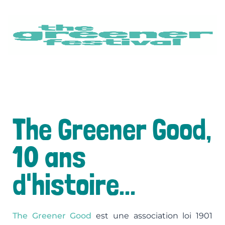
T
G
F
L
fe
d
so
bi
vi
The Greener Good,
à
L
10 ans
!
d'histoire...
The Greener Good
est une association loi 1901