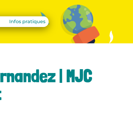
Infos pratiques
ernandez | MJC
t