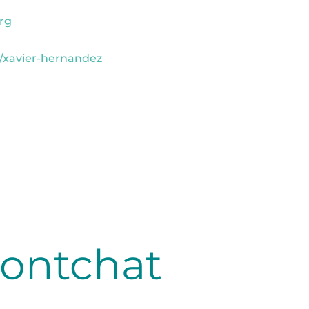
rg
n/xavier-hernandez
Montchat