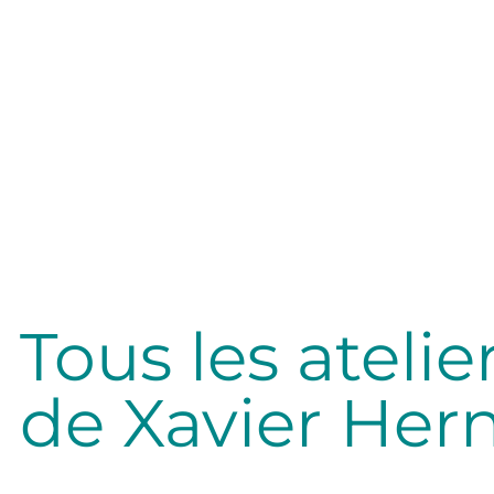
lité
Tous les atelie
de Xavier Her