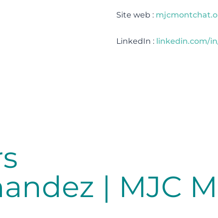
Site web :
mjcmontchat.o
LinkedIn :
linkedin.com/i
rs
nandez | MJC 