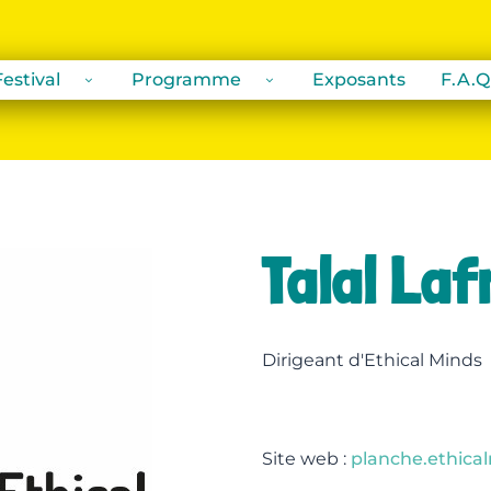
estival
Programme
Exposants
F.A.Q
Talal Laf
Dirigeant d'Ethical Minds
Site web :
planche.ethical