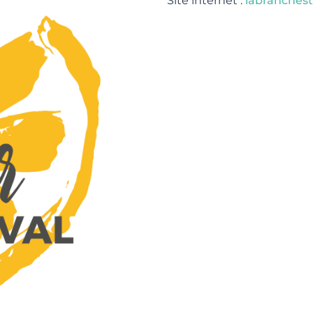
Site internet :
labranchest