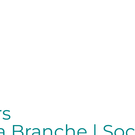
rs
a Branche | So