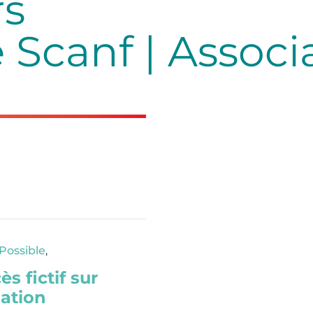
rs
Scanf | Associa
Possible
,
ès fictif sur
iation