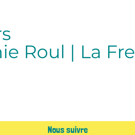
rs
ie Roul | La Fr
Nous suivre