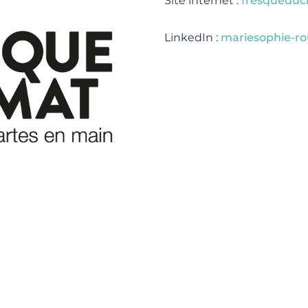
Site internet :
fresqueducl
LinkedIn :
mariesophie-ro