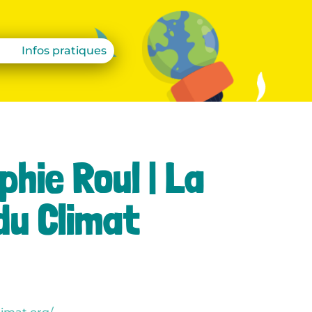
Infos pratiques
hie Roul | La
du Climat