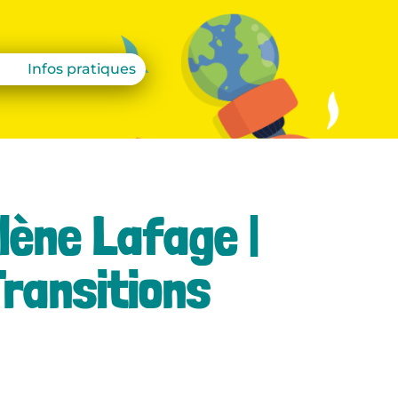
Infos pratiques
lène Lafage |
Transitions