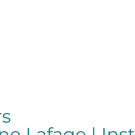
rs
e Lafage | Inst