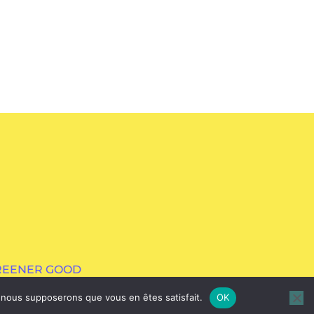
GREENER GOOD
e, nous supposerons que vous en êtes satisfait.
OK