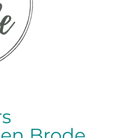
rs
 Jen Brode