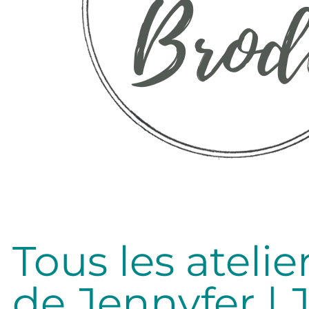
lité
Tous les atelie
de Jennyfer |