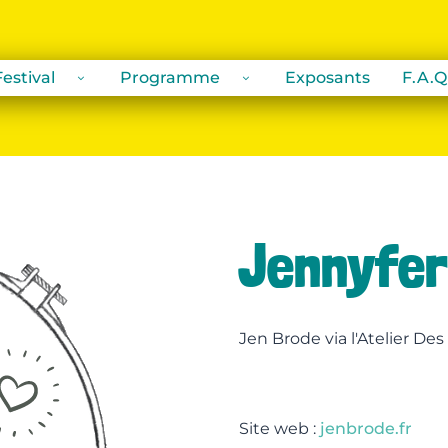
estival
Programme
Exposants
F.A.Q
Jennyfer
Jen Brode via l'Atelier D
Site web :
jenbrode.fr