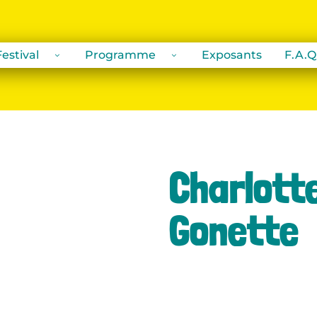
estival
Programme
Exposants
F.A.Q
Charlotte
Gonette