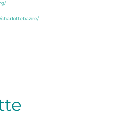
rg/
/charlottebazire/
tte