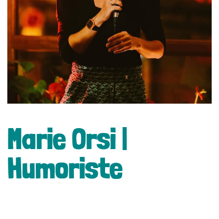
lité
Marie Orsi |
Humoriste