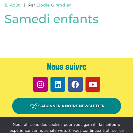
lité
19 Août
Par
Elodie Girandier
Samedi enfants
Nous suivre
S'ABONNER À NOTRE NEWSLETTER
PARTENAIRES –
CONTACT –
ESPACE PRESSE –
Nous utilisons des cookies pour vous garantir la meilleure
expérience sur notre site web. Si vous continuez à utiliser ce